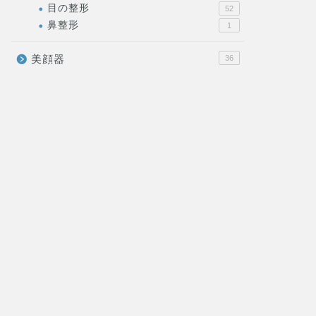
目の整形
52
鼻整形
1
美顔器
36