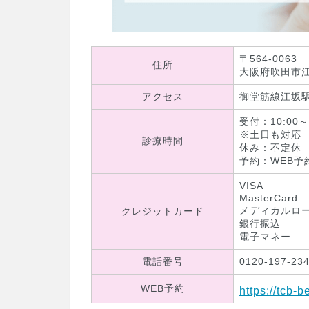
〒564-0063
住所
大阪府吹田市江坂
アクセス
御堂筋線江坂
受付：10:00～
※土日も対応
診療時間
休み：不定休
予約：WEB予
VISA
MasterCard
メディカルロ
クレジットカード
銀行振込
電子マネー
電話番号
0120-197-23
WEB予約
https://tcb-b