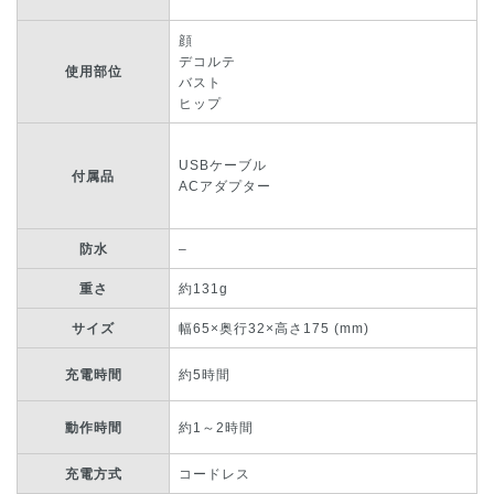
顔
デコルテ
使用部位
バスト
ヒップ
USBケーブル
付属品
ACアダプター
防水
–
重さ
約131g
サイズ
幅65×奥行32×高さ175 (mm)
充電時間
約5時間
動作時間
約1～2時間
充電方式
コードレス