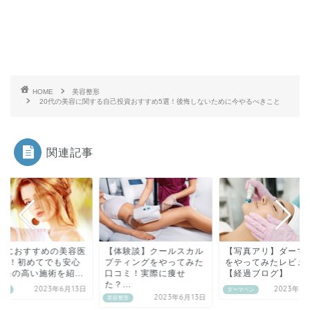
HOME
美容整形
20代の美容に関する自己投資おすすめ5選！後悔しないために今やるべきこと
関連記事
0代におすすめの美容医
【体験談】クールスカル
【写真アリ】ダーマ
5選！初めてでも安心
プティングをやってみた
をやってみたレビュ
効果の高い施術を紹...
口コミ！実際に痩せ
【経過ブログ】
た？...
2023年6月13日
2023年6
整形
ダーマペン
2023年6月13日
美容整形