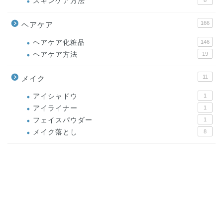
スキンケア方法
166
ヘアケア
ヘアケア化粧品
146
ヘアケア方法
19
11
メイク
アイシャドウ
1
アイライナー
1
フェイスパウダー
1
メイク落とし
8
62
美容整形
シミ取りレーザー
1
ダーマペン
1
ヒアルロン酸注射
3
目の整形
52
鼻整形
1