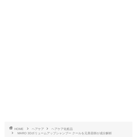
HOME
ヘアケア
ヘアケア化粧品
MARO 3Dボリュームアップシャンプー クールを元美容師が成分解析