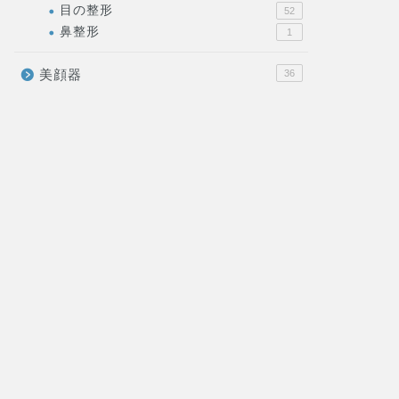
目の整形
52
鼻整形
1
美顔器
36